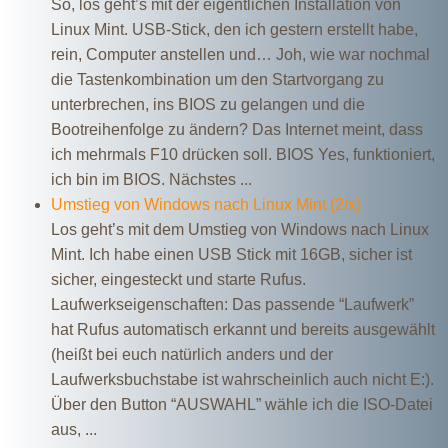
So, los geht’s mit der eigentlichen Installation von
Linux Mint. USB-Stick, den ich gestern erstellt habe,
rein, Computer anstellen und… Joh, wie war nochmal
die Tastenkombination um den Startvorgang zu
unterbrechen, ins BIOS zu gelangen und die
Bootreihenfolge zu ändern? Das Internet meint, dass
ich mehrmals F10 drücken soll. BIOS Yes, funktioniert,
ich bin im BIOS. Nächstes ...
Umstieg von Windows nach Linux Mint (2/x)
Los geht’s mit dem Umstieg von Windows nach Linux
Mint. Ich habe einen USB Stick mit 16GB, sicher ist
sicher, eingesteckt und starte Rufus.
Laufwerkseigenschaften: Das passende “Laufwerk”
hat Rufus automatisch erkannt und bereits ausgewählt
(heißt bei euch natürlich anders und der
Laufwerksbuchstabe ist wahrscheinlich auch nicht E:).
Über den Button “AUSWAHL” wähle ich die ISO-Datei
aus, ...