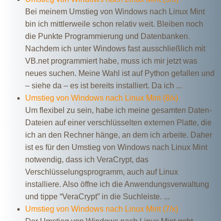
Bei meinem Umstieg von Windows nach Linux Mint
bin ich mittlerweile schon relativ weit. Bleiben noch
die Punkte Programmierung und Datenbanken.
Nachdem ich unter Windows fast ausschließlich mit
VB.net programmiert habe, muss ich mir jetzt was
neues suchen. Meine Wahl ist auf Python gefallen und
– siehe da – es ist bereits installiert. Da ich ...
Umstieg von Windows nach Linux Mint (8/x)
Um flexibel zu sein, habe ich meine gesamten Daten-
Dateien auf einer verschlüsselten externen Platte, die
ich an den Rechner hänge, an dem ich arbeite. Daher
ist es für den Umstieg von Windows nach Linux Mint
notwendig, dass ich VeraCrypt, das
Verschlüsselungsprogramm, auch auf Linux
installiere. Also öffne ich die Anwendungsverwaltung
und tippe “VeraCrypt” in die Suchleiste. ...
Umstieg von Windows nach Linux Mint (7/x)