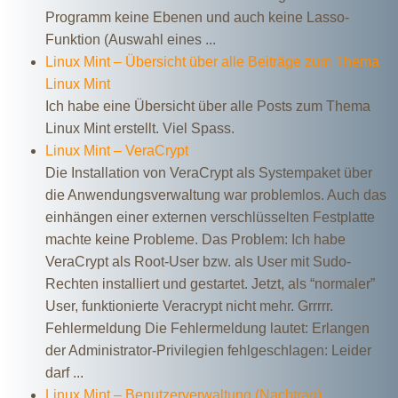
Programm keine Ebenen und auch keine Lasso-
Funktion (Auswahl eines ...
Linux Mint – Übersicht über alle Beiträge zum Thema
Linux Mint
Ich habe eine Übersicht über alle Posts zum Thema
Linux Mint erstellt. Viel Spass.
Linux Mint – VeraCrypt
Die Installation von VeraCrypt als Systempaket über
die Anwendungsverwaltung war problemlos. Auch das
einhängen einer externen verschlüsselten Festplatte
machte keine Probleme. Das Problem: Ich habe
VeraCrypt als Root-User bzw. als User mit Sudo-
Rechten installiert und gestartet. Jetzt, als “normaler”
User, funktionierte Veracrypt nicht mehr. Grrrrr.
Fehlermeldung Die Fehlermeldung lautet: Erlangen
der Administrator-Privilegien fehlgeschlagen: Leider
darf ...
Linux Mint – Benutzerverwaltung (Nachtrag)