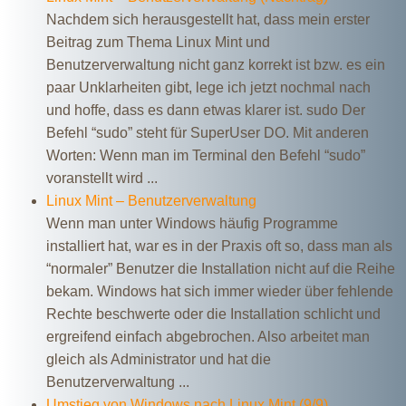
Nachdem sich herausgestellt hat, dass mein erster
Beitrag zum Thema Linux Mint und
Benutzerverwaltung nicht ganz korrekt ist bzw. es ein
paar Unklarheiten gibt, lege ich jetzt nochmal nach
und hoffe, dass es dann etwas klarer ist. sudo Der
Befehl “sudo” steht für SuperUser DO. Mit anderen
Worten: Wenn man im Terminal den Befehl “sudo”
voranstellt wird ...
Linux Mint – Benutzerverwaltung
Wenn man unter Windows häufig Programme
installiert hat, war es in der Praxis oft so, dass man als
“normaler” Benutzer die Installation nicht auf die Reihe
bekam. Windows hat sich immer wieder über fehlende
Rechte beschwerte oder die Installation schlicht und
ergreifend einfach abgebrochen. Also arbeitet man
gleich als Administrator und hat die
Benutzerverwaltung ...
Umstieg von Windows nach Linux Mint (9/9)