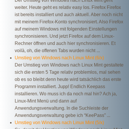
Der Umstieg von Windows nach Linux Mint geht
weiter. Heute geht es relativ easy los. Firefox Firefox
ist bereits installiert und auch aktuell. Aber noch nicht
mit meinem Firefox-Konto synchronisiert. Also Firefox
auf meinem Windows mit folgenden Einstellungen
synchronisieren. Und jetzt Firefox auf dem Linux-
Rechner öffnen und auch hier synchronisieren. Et
voilà, oh, die offenen Tabs wurden nicht ...
Umstieg von Windows nach Linux Mint (6/x)
Der Umstieg von Windows nach Linux Mint gestaltete
sich die ersten 5 Tage relativ problemlos, mal sehen
ob es so bleibt denn heute wird tatsächlich das erste
Programm installiert. Jupp! Endlich Keepass
installieren. Wo muss ich da noch mal hin? Ach ja,
Linux-Mint Menü und dann auf
Anwendungsverwaltung. In die Suchleiste der
Anwendungsverwaltung gebe ich “KeePass” ...
Umstieg von Windows nach Linux Mint (5/x)