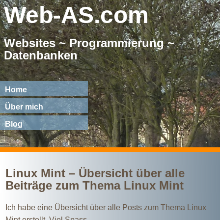
Web-AS.com
Websites ~ Programmierung ~
Datenbanken
Home
Über mich
Blog
Linux Mint – Übersicht über alle
Beiträge zum Thema Linux Mint
Ich habe eine Übersicht über alle Posts zum Thema Linux
Mint erstellt. Viel Spass.