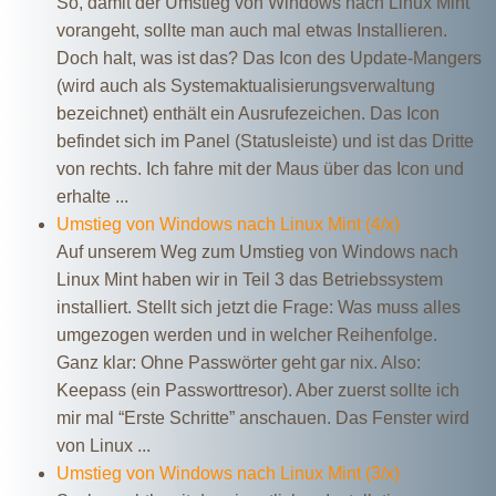
So, damit der Umstieg von Windows nach Linux Mint
vorangeht, sollte man auch mal etwas Installieren.
Doch halt, was ist das? Das Icon des Update-Mangers
(wird auch als Systemaktualisierungsverwaltung
bezeichnet) enthält ein Ausrufezeichen. Das Icon
befindet sich im Panel (Statusleiste) und ist das Dritte
von rechts. Ich fahre mit der Maus über das Icon und
erhalte ...
Umstieg von Windows nach Linux Mint (4/x)
Auf unserem Weg zum Umstieg von Windows nach
Linux Mint haben wir in Teil 3 das Betriebssystem
installiert. Stellt sich jetzt die Frage: Was muss alles
umgezogen werden und in welcher Reihenfolge.
Ganz klar: Ohne Passwörter geht gar nix. Also:
Keepass (ein Passworttresor). Aber zuerst sollte ich
mir mal “Erste Schritte” anschauen. Das Fenster wird
von Linux ...
Umstieg von Windows nach Linux Mint (3/x)