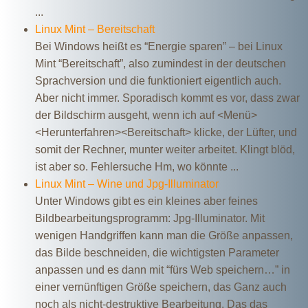
...
Linux Mint – Bereitschaft
Bei Windows heißt es “Energie sparen” – bei Linux
Mint “Bereitschaft”, also zumindest in der deutschen
Sprachversion und die funktioniert eigentlich auch.
Aber nicht immer. Sporadisch kommt es vor, dass zwar
der Bildschirm ausgeht, wenn ich auf <Menü>
<Herunterfahren><Bereitschaft> klicke, der Lüfter, und
somit der Rechner, munter weiter arbeitet. Klingt blöd,
ist aber so. Fehlersuche Hm, wo könnte ...
Linux Mint – Wine und Jpg-Illuminator
Unter Windows gibt es ein kleines aber feines
Bildbearbeitungsprogramm: Jpg-Illuminator. Mit
wenigen Handgriffen kann man die Größe anpassen,
das Bilde beschneiden, die wichtigsten Parameter
anpassen und es dann mit “fürs Web speichern…” in
einer vernünftigen Größe speichern, das Ganz auch
noch als nicht-destruktive Bearbeitung. Das das