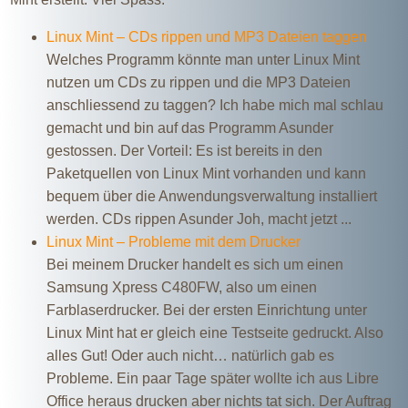
Linux Mint – CDs rippen und MP3 Dateien taggen
Welches Programm könnte man unter Linux Mint
nutzen um CDs zu rippen und die MP3 Dateien
anschliessend zu taggen? Ich habe mich mal schlau
gemacht und bin auf das Programm Asunder
gestossen. Der Vorteil: Es ist bereits in den
Paketquellen von Linux Mint vorhanden und kann
bequem über die Anwendungsverwaltung installiert
werden. CDs rippen Asunder Joh, macht jetzt ...
Linux Mint – Probleme mit dem Drucker
Bei meinem Drucker handelt es sich um einen
Samsung Xpress C480FW, also um einen
Farblaserdrucker. Bei der ersten Einrichtung unter
Linux Mint hat er gleich eine Testseite gedruckt. Also
alles Gut! Oder auch nicht… natürlich gab es
Probleme. Ein paar Tage später wollte ich aus Libre
Office heraus drucken aber nichts tat sich. Der Auftrag