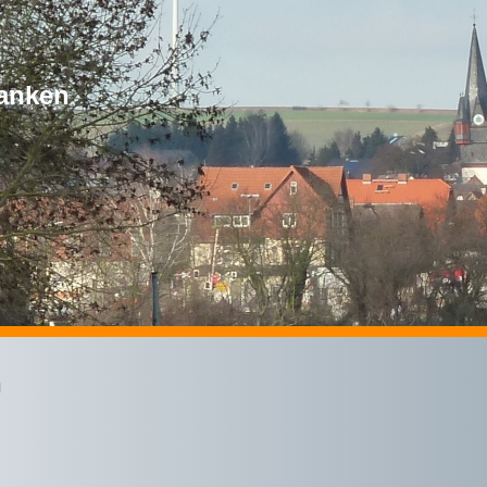
anken
n