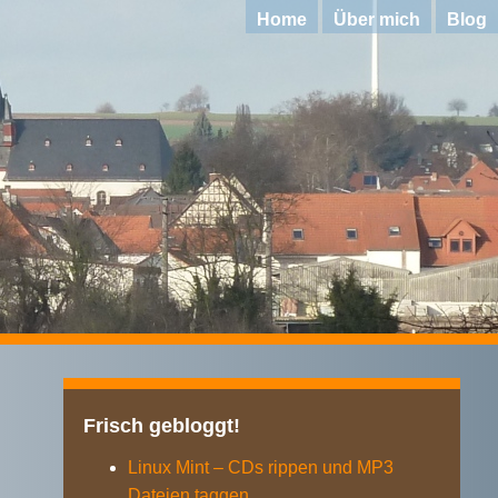
Home
Über mich
Blog
Frisch gebloggt!
Linux Mint – CDs rippen und MP3
Dateien taggen