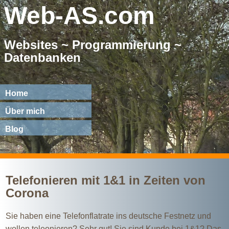
Web-AS.com
Websites ~ Programmierung ~
Datenbanken
Home
Über mich
Blog
Telefonieren mit 1&1 in Zeiten von
Corona
Sie haben eine Telefonflatrate ins deutsche Festnetz und
wollen teleonieren? Sehr gut! Sie sind Kunde bei 1&1? Das