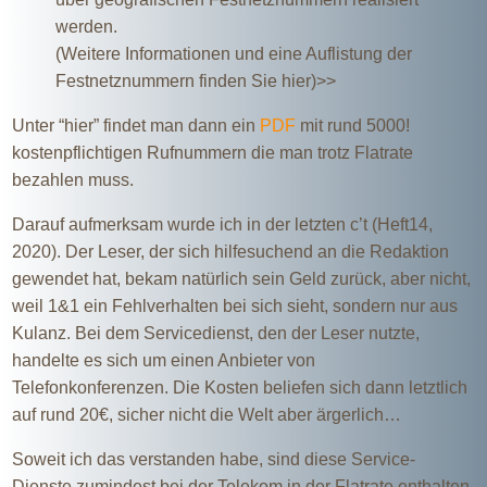
werden.
(Weitere Informationen und eine Auflistung der
Festnetznummern finden Sie hier)>>
Unter “hier” findet man dann ein
PDF
mit rund 5000!
kostenpflichtigen Rufnummern die man trotz Flatrate
bezahlen muss.
Darauf aufmerksam wurde ich in der letzten c’t (Heft14,
2020). Der Leser, der sich hilfesuchend an die Redaktion
gewendet hat, bekam natürlich sein Geld zurück, aber nicht,
weil 1&1 ein Fehlverhalten bei sich sieht, sondern nur aus
Kulanz. Bei dem Servicedienst, den der Leser nutzte,
handelte es sich um einen Anbieter von
Telefonkonferenzen. Die Kosten beliefen sich dann letztlich
auf rund 20€, sicher nicht die Welt aber ärgerlich…
Soweit ich das verstanden habe, sind diese Service-
Dienste zumindest bei der Telekom in der Flatrate enthalten.