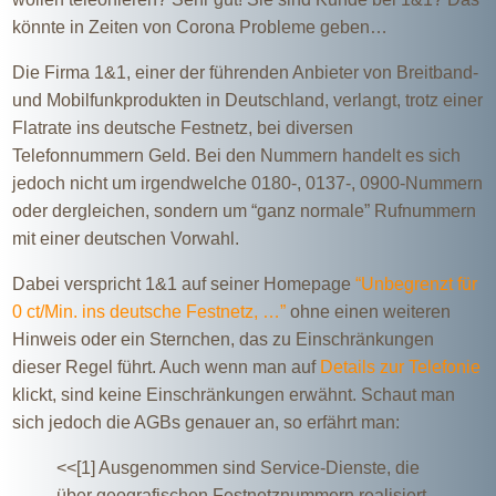
könnte in Zeiten von Corona Probleme geben…
Die Firma 1&1, einer der führenden Anbieter von Breitband-
und Mobilfunkprodukten in Deutschland, verlangt, trotz einer
Flatrate ins deutsche Festnetz, bei diversen
Telefonnummern Geld. Bei den Nummern handelt es sich
jedoch nicht um irgendwelche 0180-, 0137-, 0900-Nummern
oder dergleichen, sondern um “ganz normale” Rufnummern
mit einer deutschen Vorwahl.
Dabei verspricht 1&1 auf seiner Homepage
“Unbegrenzt für
0 ct/Min. ins deutsche Festnetz, …”
ohne einen weiteren
Hinweis oder ein Sternchen, das zu Einschränkungen
dieser Regel führt. Auch wenn man auf
Details zur Telefonie
klickt, sind keine Einschränkungen erwähnt. Schaut man
sich jedoch die AGBs genauer an, so erfährt man:
<<[1] Ausgenommen sind Service-Dienste, die
über geografischen Festnetznummern realisiert